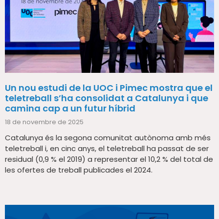
Un nou estudi de la UOC i Pimec mostra que el
teletreball s’ha consolidat a Catalunya i que
camina cap a un futur híbrid
18 de novembre de 2025
Catalunya és la segona comunitat autònoma amb més
teletreball i, en cinc anys, el teletreball ha passat de ser
residual (0,9 % el 2019) a representar el 10,2 % del total de
les ofertes de treball publicades el 2024.