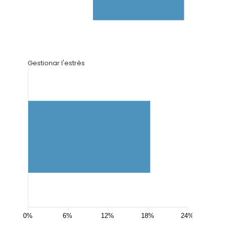
Gestionar l'estrès
0%
6%
12%
18%
24%